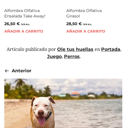
Alfombra Olfativa
Alfombra Olfativa
Ensalada Take Away!
Girasol
26,50
€
28,50
€
IVA inc.
IVA inc.
AÑADIR A CARRITO
AÑADIR A CARRITO
Artículo publicado por
en
,
Ole tus huellas
Portada
,
.
Juego
Perros
Anterior