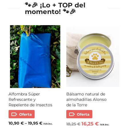
🐾🎉 ¡Lo + TOP del
momento! 🐾🎉
Alfombra Súper
Bálsamo natural de
Refrescante y
almohadillas Alonso
Repelente de Insectos
de la Torre
Oferta
Oferta
10,90
€
–
19,95
€
16,25
€
18,25
€
IVA inc.
IVA inc.