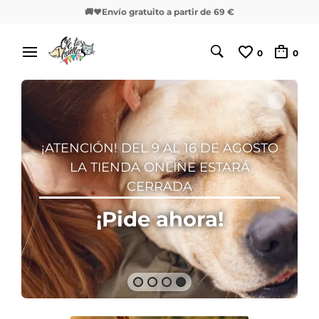
🚚❤️Envío gratuito a partir de 69 €
0
0
¡LOS PRODUCTOS MÁS GENIALES
PARA TUS PEQUES!
Sección Especial
Verano
¡PULSA AQUÍ!