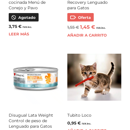
cocinada Menú de
Recovery Lenguado
Conejo y Pavo
para Gatos
Agotado
Oferta
3,75
€
1,45
€
1,55
€
IVA inc.
IVA inc.
LEER MÁS
AÑADIR A CARRITO
Disugual Lata Weight
Tubito Loco
Control de peso de
0,95
€
IVA inc.
Lenguado para Gatos