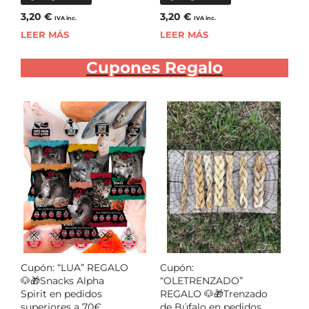
3,20
€
3,20
€
IVA inc.
IVA inc.
LEER MÁS
LEER MÁS
Cupones Regalo
Cupón: “LUA” REGALO
Cupón:
🐶🎁Snacks Alpha
“OLETRENZADO”
Spirit en pedidos
REGALO 🐶🎁Trenzado
superiores a 70€
de Búfalo en pedidos