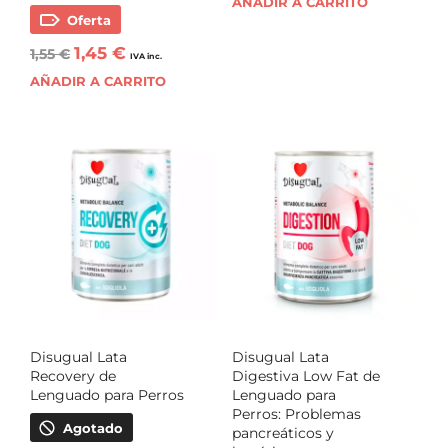
AÑADIR A CARRITO
Oferta
1,45
€
1,55
€
IVA inc.
AÑADIR A CARRITO
Disugual Lata
Disugual Lata
Recovery de
Digestiva Low Fat de
Lenguado para Perros
Lenguado para
Perros: Problemas
Agotado
pancreáticos y