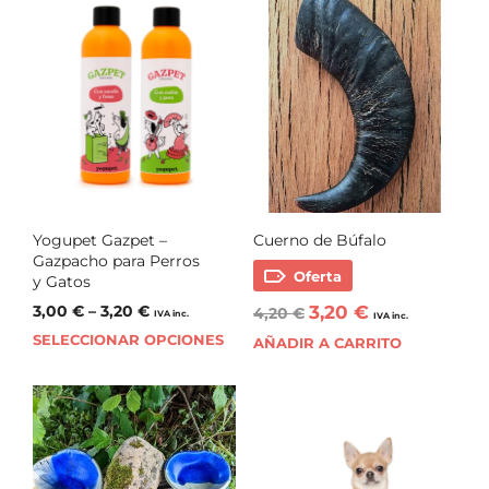
Yogupet Gazpet –
Cuerno de Búfalo
Gazpacho para Perros
Oferta
y Gatos
3,00
€
–
3,20
€
3,20
€
4,20
€
IVA inc.
IVA inc.
SELECCIONAR OPCIONES
AÑADIR A CARRITO