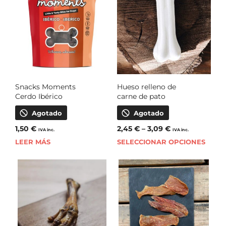
Snacks Moments
Hueso relleno de
Cerdo Ibérico
carne de pato
Agotado
Agotado
1,50
€
2,45
€
–
3,09
€
IVA inc.
IVA inc.
LEER MÁS
SELECCIONAR OPCIONES