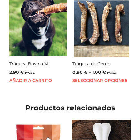
Tráquea Bovina XL
Tráquea de Cerdo
2,90
€
0,90
€
–
1,00
€
IVA inc.
IVA inc.
AÑADIR A CARRITO
SELECCIONAR OPCIONES
Productos relacionados