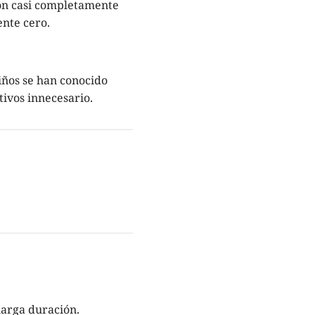
on casi completamente
ente cero.
iños se han conocido
ivos innecesario.
larga duración.