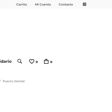
Carrito
Mi Cuenta
Contacto
idario
0
0
/
Puerro Dental