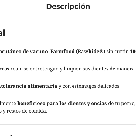
Descripción
al
ubcutáneo de vacuno Farmfood (Rawhide
®
)
sin curtir,
10
rros roan, se entretengan y limpien sus dientes de manera 
ntolerancia alimentaria
y con estómagos delicados.
almente
beneficioso para los dientes y encías
de tu perro
o y restos de comida.