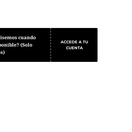
visemos cuando
ACCEDE A TU
ponible? (Solo
CUENTA
os)