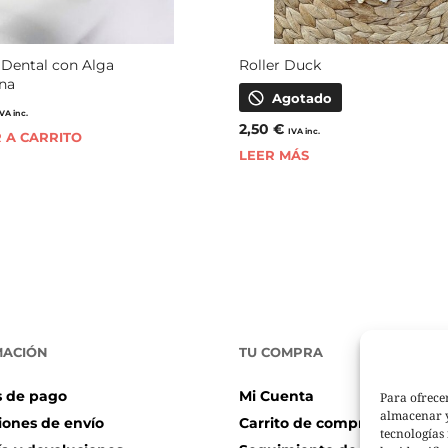
Dental con Alga
Roller Duck
ina
Agotado
IVA inc.
2,50
€
IVA inc.
 A CARRITO
LEER MÁS
MACIÓN
TU COMPRA
 de pago
Mi Cuenta
Para ofrece
almacenar y
iones de envío
Carrito de compra
tecnologías