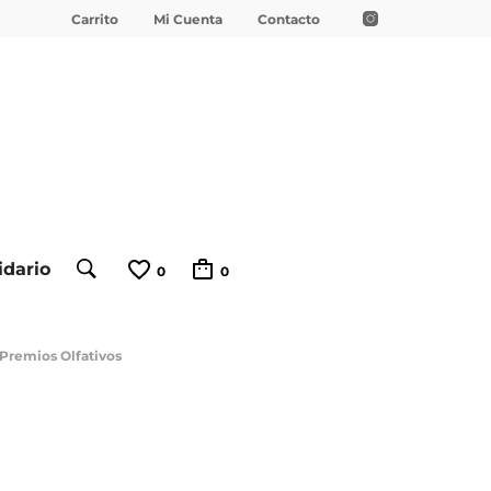
Carrito
Mi Cuenta
Contacto
idario
0
0
Premios Olfativos