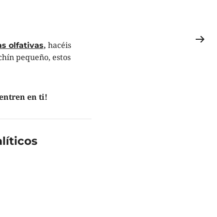
,
hacéis
s olfativas
ichín pequeño, estos
ntren en ti!
íticos