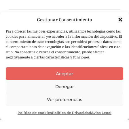
Gestionar Consentimiento
TU COMPRA
Para ofrecer las mejores experiencias, utilizamos tecnologías como las
Mi Cuenta
cookies para almacenar y/o acceder a la información del dispositivo. El
consentimiento de estas tecnologías nos permitirá procesar datos como
Carrito de compra
el comportamiento de navegación o las identificaciones únicas en este
Seguimiento de pedidos
sitio. No consentir o retirar el consentimiento, puede afectar
negativamente a ciertas características y funciones.
Aceptar
Denegar
Ver preferencias
Política de cookies
Política de Privacidad
Aviso Legal
© 2026 Ole tus huellas |
Aviso Legal
|
Política de Privacidad