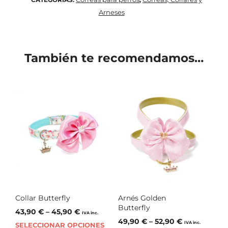
Arneses
También te recomendamos…
Collar Butterfly
Arnés Golden
Butterfly
43,90
€
–
45,90
€
IVA inc.
49,90
€
–
52,90
€
IVA inc.
SELECCIONAR OPCIONES