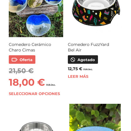
Comedero Cerámico
Comedero FuzzYard
Charo Cimas
Bel Air
Oferta
Agotado
12,75
€
21,50
€
IVA inc.
LEER MÁS
18,00
€
IVA inc.
SELECCIONAR OPCIONES