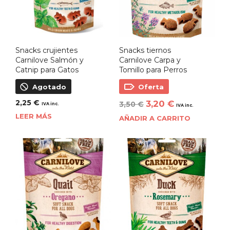
Snacks crujientes
Snacks tiernos
Carnilove Salmón y
Carnilove Carpa y
Catnip para Gatos
Tomillo para Perros
Agotado
Oferta
2,25
€
3,20
€
3,50
€
IVA inc.
IVA inc.
LEER MÁS
AÑADIR A CARRITO