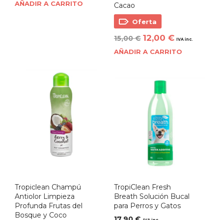
AÑADIR A CARRITO
Cacao
Oferta
12,00
€
15,00
€
IVA inc.
AÑADIR A CARRITO
Tropiclean Champú
TropiClean Fresh
Antiolor Limpieza
Breath Solución Bucal
Profunda Frutas del
para Perros y Gatos
Bosque y Coco
17,90
€
IVA inc.