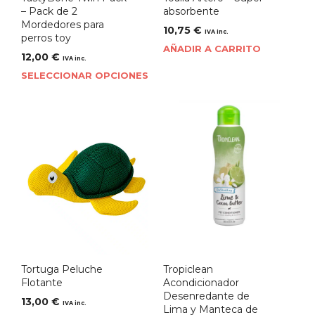
– Pack de 2
absorbente
Mordedores para
10,75
€
IVA inc.
perros toy
AÑADIR A CARRITO
12,00
€
IVA inc.
SELECCIONAR OPCIONES
Tortuga Peluche
Tropiclean
Flotante
Acondicionador
Desenredante de
13,00
€
IVA inc.
Lima y Manteca de