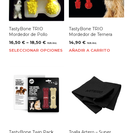
TastyBone TRIO
TastyBone TRIO
Mordedor de Pollo
Mordedor de Ternera
16,50
€
–
18,50
€
14,90
€
IVA inc.
IVA inc.
SELECCIONAR OPCIONES
AÑADIR A CARRITO
TastyBone Twin Pack
Toalla Artero – Super