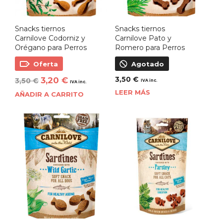
Snacks tiernos
Snacks tiernos
Carnilove Codorniz y
Carnilove Pato y
Orégano para Perros
Romero para Perros
Oferta
Agotado
3,50
€
3,20
€
3,50
€
IVA inc.
IVA inc.
LEER MÁS
AÑADIR A CARRITO