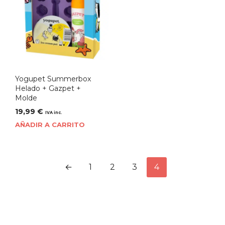
Yogupet Summerbox
Helado + Gazpet +
Molde
19,99
€
IVA inc.
AÑADIR A CARRITO
←
1
2
3
4