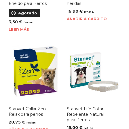
Eneldo para Perros
heridas
16,90
€
IVA inc.
Agotado
AÑADIR A CARRITO
3,50
€
IVA inc.
LEER MÁS
Stanvet Collar Zen
Stanvet Life Collar
Relax para perros
Repelente Natural
para Perros
20,75
€
IVA inc.
15,00
€
IVA inc.