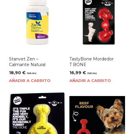
Stanvet Zen –
TastyBone Mordedor
Calmante Natural
T BONE
18,90
€
16,99
€
IVA inc.
IVA inc.
AÑADIR A CARRITO
AÑADIR A CARRITO