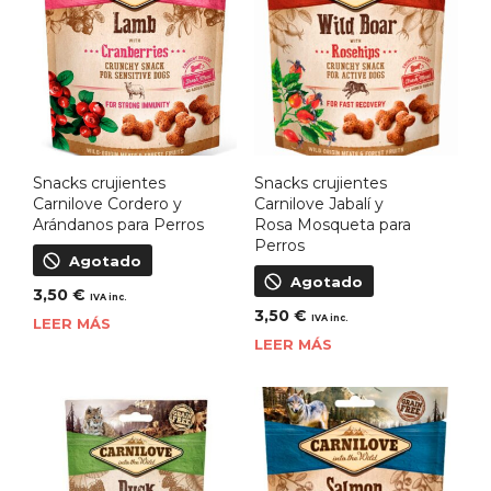
Snacks crujientes
Snacks crujientes
Carnilove Cordero y
Carnilove Jabalí y
Arándanos para Perros
Rosa Mosqueta para
Perros
Agotado
Agotado
3,50
€
IVA inc.
3,50
€
IVA inc.
LEER MÁS
LEER MÁS