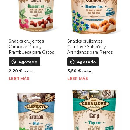
Snacks crujientes
Snacks crujientes
Carnilove Pato y
Carnilove Salmón y
Frambuesa para Gatos
Arándanos para Perros
Agotado
Agotado
2,20
€
3,50
€
IVA inc.
IVA inc.
LEER MÁS
LEER MÁS