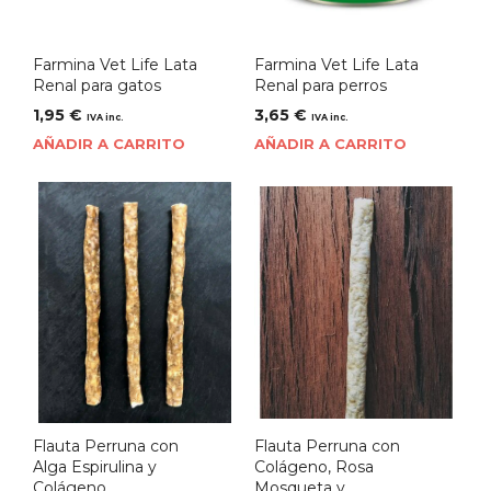
Farmina Vet Life Lata
Farmina Vet Life Lata
Renal para gatos
Renal para perros
1,95
€
3,65
€
IVA inc.
IVA inc.
AÑADIR A CARRITO
AÑADIR A CARRITO
Flauta Perruna con
Flauta Perruna con
Alga Espirulina y
Colágeno, Rosa
Colágeno
Mosqueta y