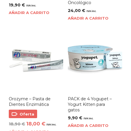
Oncológico
19,90
€
IVA inc.
24,00
€
IVA inc.
AÑADIR A CARRITO
AÑADIR A CARRITO
Orozyme – Pasta de
PACK de 4 Yogupet –
Dientes Enzimática
Yogurt Kitten para
gatos
Oferta
9,90
€
IVA inc.
18,00
€
18,90
€
IVA inc.
AÑADIR A CARRITO