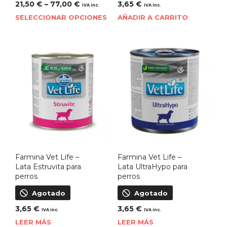
21,50
€
–
77,00
€
3,65
€
IVA inc.
IVA inc.
SELECCIONAR OPCIONES
AÑADIR A CARRITO
Farmina Vet Life –
Farmina Vet Life –
Lata Estruvita para
Lata UltraHypo para
perros
perros
Agotado
Agotado
3,65
€
3,65
€
IVA inc.
IVA inc.
LEER MÁS
LEER MÁS