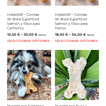
HobbitAlf – Comida
HobbitAlf – Comida
Air dried Superfood
Air dried Superfood
Salmón y Pavo para
Salmón y Pavo para
Cachorros
Perros
19,50
€
–
35,00
€
18,90
€
–
34,00
€
IVA inc.
IVA inc.
SELECCIONAR OPCIONES
SELECCIONAR OPCIONES
Huesito con Colágeno
Huesito con Yuca y