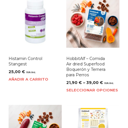
Histamin Control
HobbitAlf – Comida
Stangest
Air dried Superfood
Boquerón y Ternera
25,00
€
IVA inc.
para Perros
AÑADIR A CARRITO
21,90
€
–
39,00
€
IVA inc.
SELECCIONAR OPCIONES