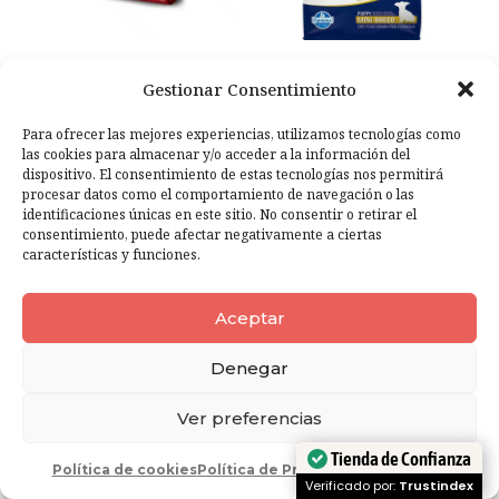
Pienso Farmina ND
Pienso Farmina ND
Gestionar Consentimiento
Pollo, Calabaza y
PUPPY Cordero con
Granada para Perros
Calabaza para Perros
Para ofrecer las mejores experiencias, utilizamos tecnologías como
Mini
Mini
las cookies para almacenar y/o acceder a la información del
dispositivo. El consentimiento de estas tecnologías nos permitirá
25,90
€
–
47,00
€
27,37
€
–
45,90
€
IVA inc.
IVA inc.
procesar datos como el comportamiento de navegación o las
SELECCIONAR OPCIONES
SELECCIONAR OPCIONES
identificaciones únicas en este sitio. No consentir o retirar el
consentimiento, puede afectar negativamente a ciertas
características y funciones.
Aceptar
Denegar
Ver preferencias
Tienda de Confianza
Política de cookies
Política de Privacidad
Aviso Legal
Verificado por:
Trustindex