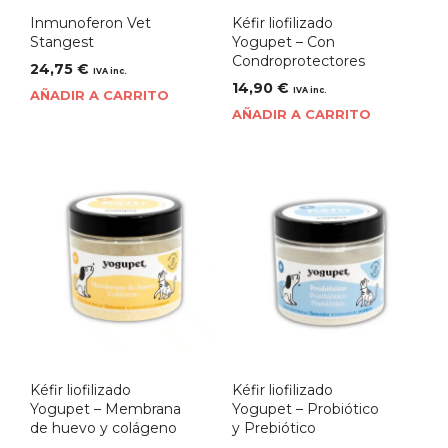
Inmunoferon Vet
Kéfir liofilizado
Stangest
Yogupet – Con
Condroprotectores
24,75
€
IVA inc.
14,90
€
IVA inc.
AÑADIR A CARRITO
AÑADIR A CARRITO
Kéfir liofilizado
Kéfir liofilizado
Yogupet – Membrana
Yogupet – Probiótico
de huevo y colágeno
y Prebiótico