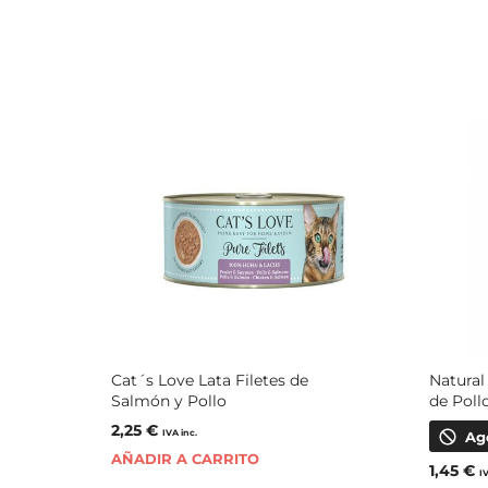
Cat´s Love Lata Filetes de
Natural
Salmón y Pollo
de Poll
2,25
€
IVA inc.
Ag
AÑADIR A CARRITO
1,45
€
I