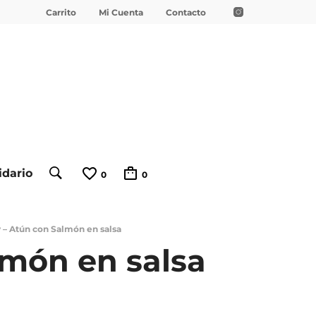
Carrito
Mi Cuenta
Contacto
idario
0
0
y – Atún con Salmón en salsa
lmón en salsa