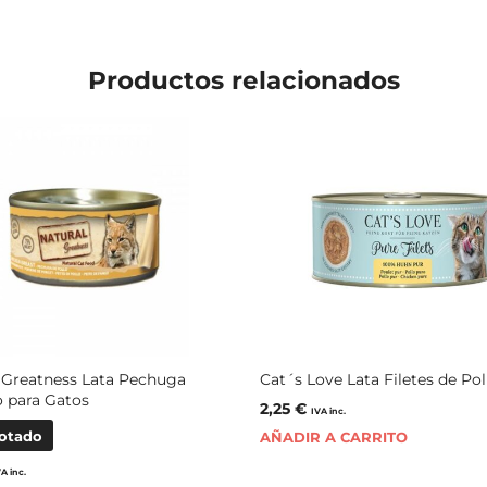
Productos relacionados
 Greatness Lata Pechuga
Cat´s Love Lata Filetes de Pol
o para Gatos
2,25
€
IVA inc.
otado
AÑADIR A CARRITO
VA inc.