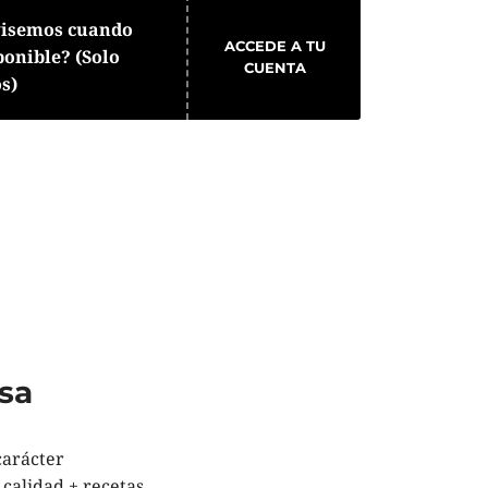
visemos cuando
ACCEDE A TU
ponible? (Solo
CUENTA
os)
sa
carácter
calidad + recetas