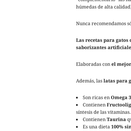
húmedas de alta calidad)
Nunca recomendamos sól
Las recetas para gatos 
saborizantes artificiale
Elaboradas con
el mejo
Además, las
latas para g
Son ricas en
Omega 3
Contienen
Fructooli
síntesis de las vitaminas.
Contienen
Taurina
qu
Es una dieta
100% sin