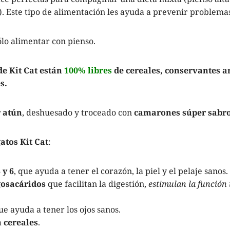
. Este tipo de alimentación les ayuda a prevenir problemas
o alimentar con pienso.
de Kit Cat están
100% libres
de
cereales, conservantes art
s.
r atún
, deshuesado y troceado con
camarones súper sabr
atos Kit Cat
:
 y 6
, que ayuda a tener el corazón, la piel y el pelaje sanos.
gosacáridos
que facilitan la digestión,
estimulan la función
e ayuda a tener los ojos sanos.
 cereales
.