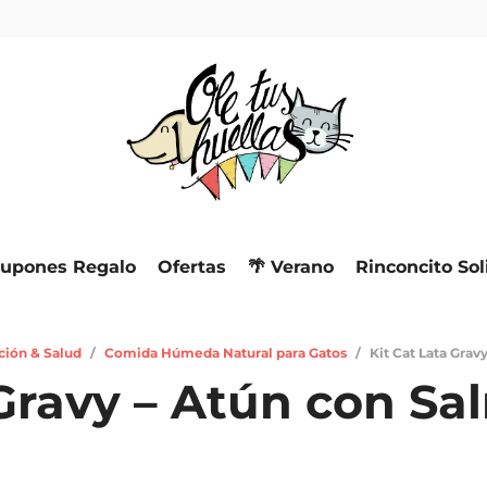
upones Regalo
Ofertas
🌴 Verano
Rinconcito Sol
ción & Salud
/
Comida Húmeda Natural para Gatos
/
Kit Cat Lata Grav
 Gravy – Atún con Sa