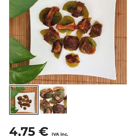
4,75
€
IVA inc.