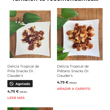
Delicia Tropical de
Delicia Tropical de
Piña Snacks Dr.
Plátano Snacks Dr.
Clauder’s
Clauder’s
4,75
€
IVA inc.
Agotado
AÑADIR A CARRITO
4,75
€
IVA inc.
LEER MÁS