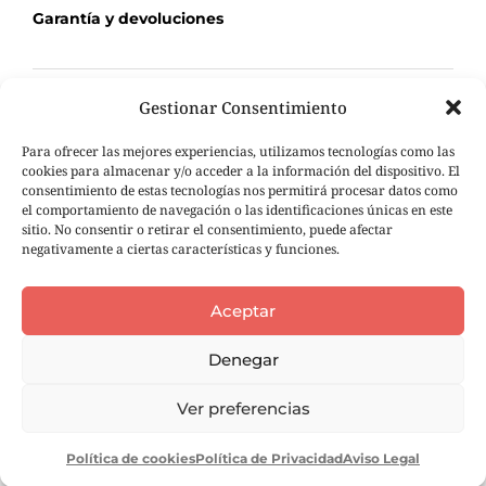
Garantía y devoluciones
Gestionar Consentimiento
TU COMPRA
Para ofrecer las mejores experiencias, utilizamos tecnologías como las
Mi Cuenta
cookies para almacenar y/o acceder a la información del dispositivo. El
consentimiento de estas tecnologías nos permitirá procesar datos como
Carrito de compra
el comportamiento de navegación o las identificaciones únicas en este
Seguimiento de pedidos
sitio. No consentir o retirar el consentimiento, puede afectar
negativamente a ciertas características y funciones.
Aceptar
Denegar
Ver preferencias
Política de cookies
Política de Privacidad
Aviso Legal
© 2026 Ole tus huellas |
Aviso Legal
|
Política de Privacidad