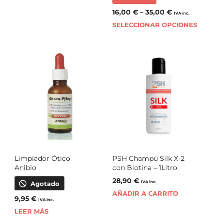
16,00
€
–
35,00
€
IVA inc.
SELECCIONAR OPCIONES
Limpiador Ótico
PSH Champú Silk X-2
Anibio
con Biotina – 1Litro
28,90
€
IVA inc.
Agotado
AÑADIR A CARRITO
9,95
€
IVA inc.
LEER MÁS