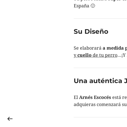
España 🙂
Su Diseño
Se elaborará
a medida p
y
cuello
de tu perro
…¡Y 
Una auténtica J
El
Arnés Escocés
está r
adquieras comenzará su