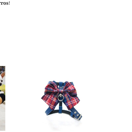
rros
!