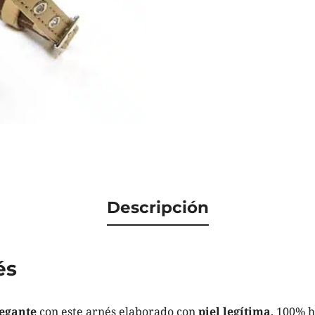
Descripción
és
legante
con este arnés elaborado con
piel legítima
, 100% 