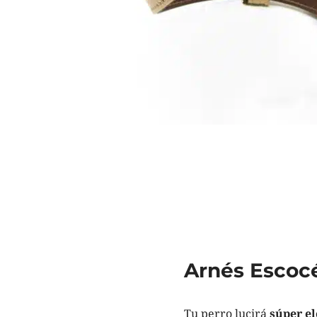
Arnés Escoc
Tu perro lucirá
súper e