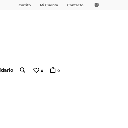
Carrito
Mi Cuenta
Contacto
idario
0
0