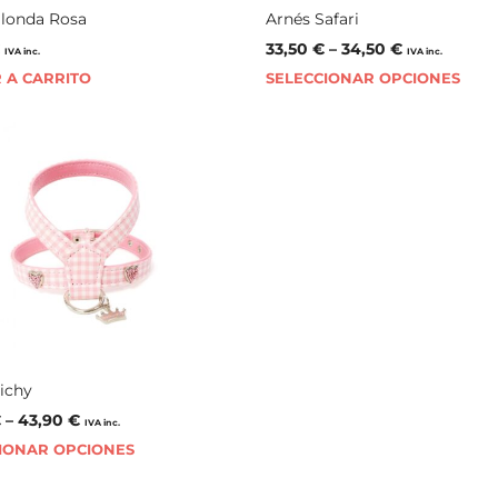
Blonda Rosa
Arnés Safari
€
33,50
€
–
34,50
€
IVA inc.
IVA inc.
 A CARRITO
SELECCIONAR OPCIONES
ichy
€
–
43,90
€
IVA inc.
IONAR OPCIONES