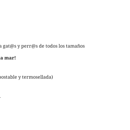
a gat@s y perr@s de todos los tamaños
 a mar!
ostable y termosellada)
.