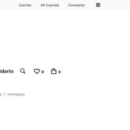
Carrito
Mi Cuenta
Contacto
idario
0
0
s
/
Arenques