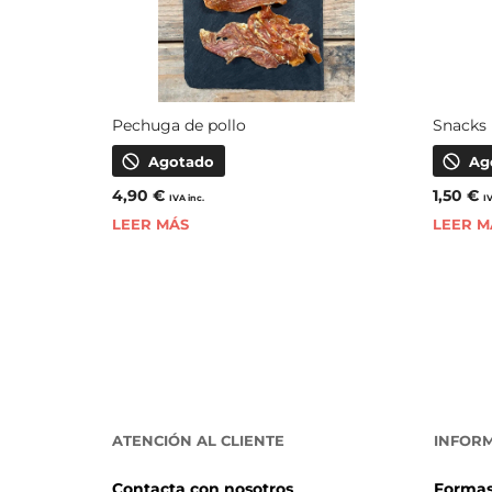
Pechuga de pollo
Snacks
Agotado
Ag
4,90
€
1,50
€
IVA inc.
I
LEER MÁS
LEER M
ATENCIÓN AL CLIENTE
INFOR
Contacta con nosotros
Formas