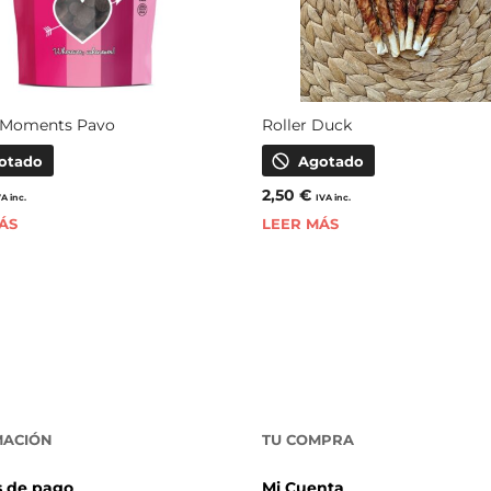
 Moments Pavo
Roller Duck
otado
Agotado
2,50
€
VA inc.
IVA inc.
ÁS
LEER MÁS
MACIÓN
TU COMPRA
 de pago
Mi Cuenta