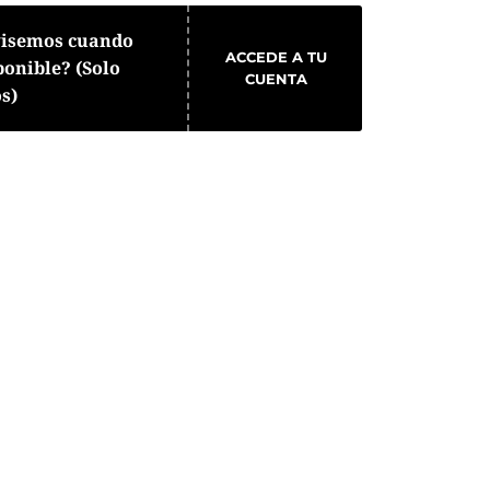
visemos cuando
ACCEDE A TU
ponible? (Solo
CUENTA
os)