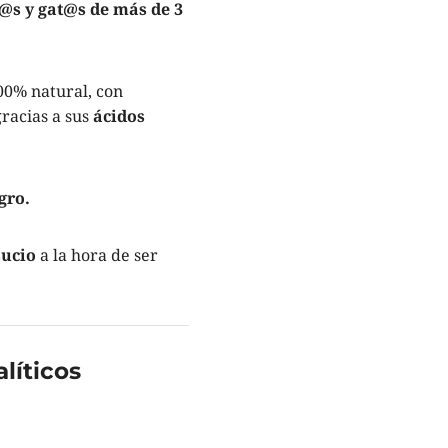
@s y gat@s de más de 3
00% natural, con
racias a sus
ácidos
gro.
sucio
a la hora de ser
íticos