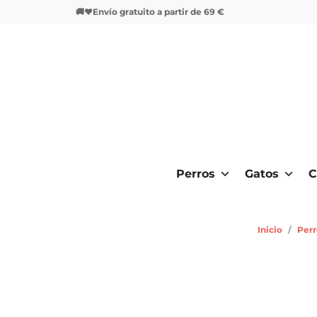
🚚❤️Envío gratuito a partir de 69 €
Perros
Gatos
C
Inicio
/
Perr