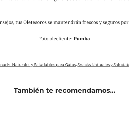
nsejos, tus Oletesoros se mantendrán frescos y seguros po
Foto olecliente:
Pumba
nacks Naturales y Saludables para Gatos
Snacks Naturales y Saludab
,
También te recomendamos…