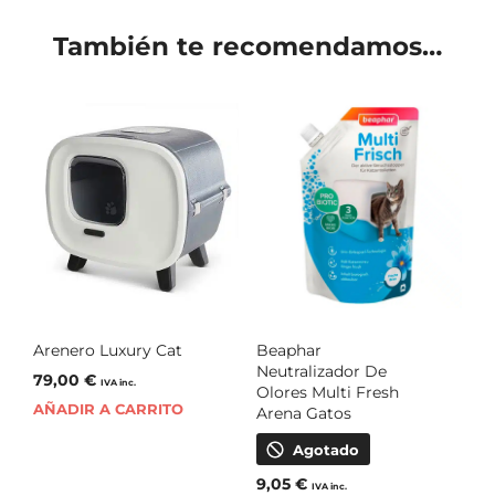
También te recomendamos…
Arenero Luxury Cat
Beaphar
Neutralizador De
79,00
€
IVA inc.
Olores Multi Fresh
AÑADIR A CARRITO
Arena Gatos
Agotado
9,05
€
IVA inc.