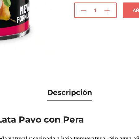
AÑ
Descripción
 Lata Pavo con Pera
a natural y cocinada a baja temperatura. ¡Sin agua a