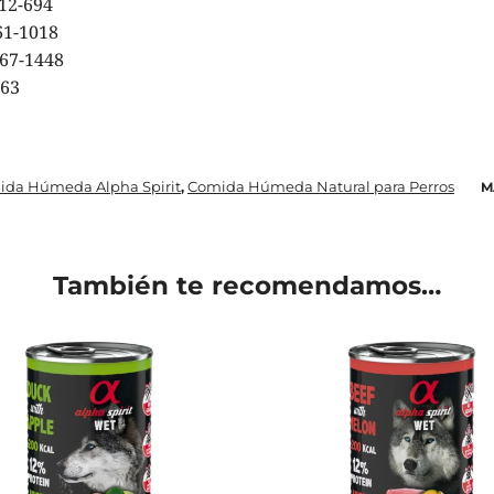
694
1018
1448
3
da Húmeda Alpha Spirit
Comida Húmeda Natural para Perros
,
M
También te recomendamos…