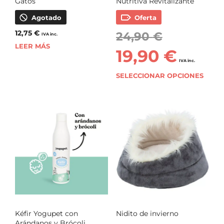
Gatos
Nutritiva Revitalizante
Agotado
Oferta
12,75
€
24,90
€
IVA inc.
LEER MÁS
19,90
€
IVA inc.
SELECCIONAR OPCIONES
Kéfir Yogupet con
Nidito de invierno
Arándanos y Brócoli