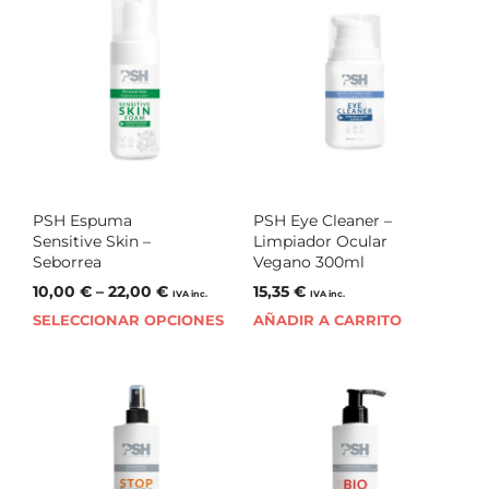
PSH Espuma
PSH Eye Cleaner –
Sensitive Skin –
Limpiador Ocular
Seborrea
Vegano 300ml
10,00
€
–
22,00
€
15,35
€
IVA inc.
IVA inc.
SELECCIONAR OPCIONES
AÑADIR A CARRITO