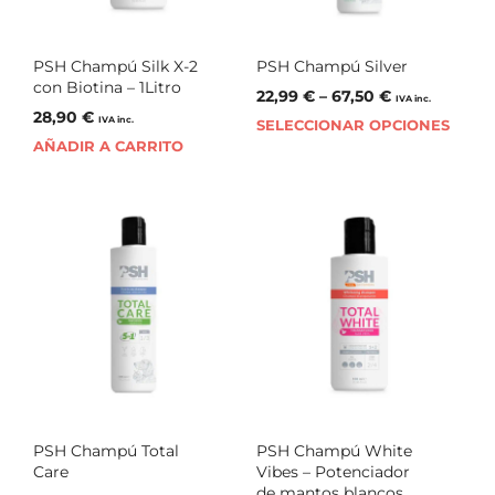
PSH Champú Silk X-2
PSH Champú Silver
con Biotina – 1Litro
22,99
€
–
67,50
€
IVA inc.
28,90
€
IVA inc.
SELECCIONAR OPCIONES
AÑADIR A CARRITO
PSH Champú Total
PSH Champú White
Care
Vibes – Potenciador
de mantos blancos