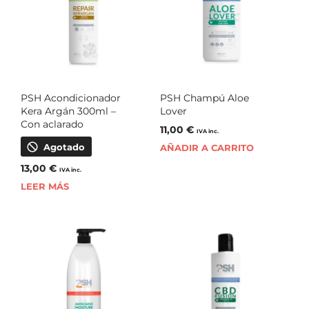
PSH Acondicionador
PSH Champú Aloe
Kera Argán 300ml –
Lover
Con aclarado
11,00
€
IVA inc.
Agotado
AÑADIR A CARRITO
13,00
€
IVA inc.
LEER MÁS