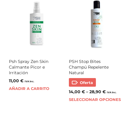
Psh Spray Zen Skin
PSH Stop Bites
Calmante Picor e
Champú Repelente
Irritación
Natural
11,00
€
IVA inc.
Oferta
AÑADIR A CARRITO
14,00
€
–
28,90
€
IVA inc.
SELECCIONAR OPCIONES