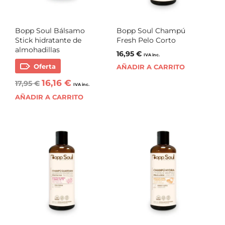
Bopp Soul Bálsamo
Bopp Soul Champú
Stick hidratante de
Fresh Pelo Corto
almohadillas
16,95
€
IVA inc.
Oferta
AÑADIR A CARRITO
16,16
€
17,95
€
IVA inc.
AÑADIR A CARRITO