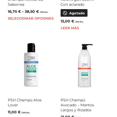
Seborrea
Con aclarado
16,75
€
–
38,50
€
IVA inc.
Agotado
SELECCIONAR OPCIONES
13,00
€
IVA inc.
LEER MÁS
PSH Champú Aloe
PSH Champú
Lover
Avocado – Mantos
Largos y Rizados
11,00
€
IVA inc.
21,00
€