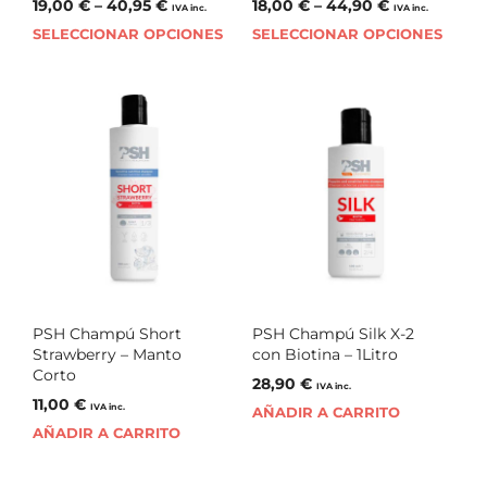
19,00
€
–
40,95
€
18,00
€
–
44,90
€
IVA inc.
IVA inc.
SELECCIONAR OPCIONES
SELECCIONAR OPCIONES
PSH Champú Short
PSH Champú Silk X-2
Strawberry – Manto
con Biotina – 1Litro
Corto
28,90
€
IVA inc.
11,00
€
IVA inc.
AÑADIR A CARRITO
AÑADIR A CARRITO