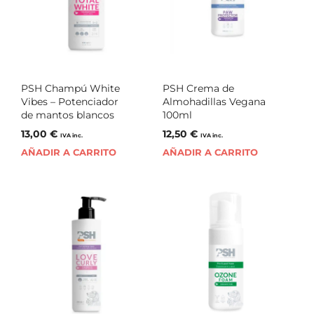
PSH Champú White
PSH Crema de
Vibes – Potenciador
Almohadillas Vegana
de mantos blancos
100ml
13,00
€
12,50
€
IVA inc.
IVA inc.
AÑADIR A CARRITO
AÑADIR A CARRITO