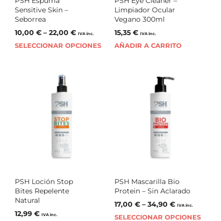
PSH Espuma
PSH Eye Cleaner –
Sensitive Skin –
Limpiador Ocular
Seborrea
Vegano 300ml
10,00
€
–
22,00
€
15,35
€
IVA inc.
IVA inc.
SELECCIONAR OPCIONES
AÑADIR A CARRITO
PSH Loción Stop
PSH Mascarilla Bio
Bites Repelente
Protein – Sin Aclarado
Natural
17,00
€
–
34,90
€
IVA inc.
12,99
€
IVA inc.
SELECCIONAR OPCIONES