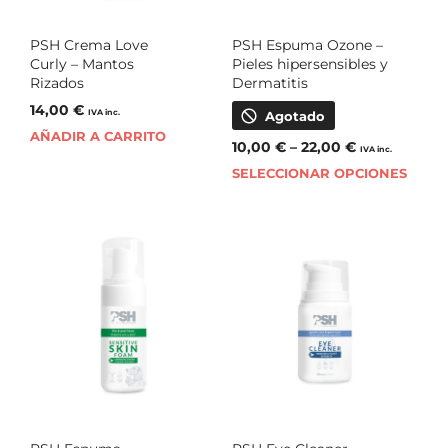
PSH Crema Love
PSH Espuma Ozone –
Curly – Mantos
Pieles hipersensibles y
Rizados
Dermatitis
14,00
€
IVA inc.
Agotado
AÑADIR A CARRITO
10,00
€
–
22,00
€
IVA inc.
SELECCIONAR OPCIONES