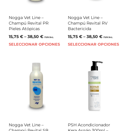
Nogga Vet Line –
Nogga Vet Line –
Champú Revital PR
Champú Revital RV
Pieles Atópicas
Bactericida
15,75
€
–
38,50
€
15,75
€
–
38,50
€
IVA inc.
IVA inc.
SELECCIONAR OPCIONES
SELECCIONAR OPCIONES
Nogga Vet Line –
PSH Acondicionador
Champú Revital SB
Kera Argán 300ml –